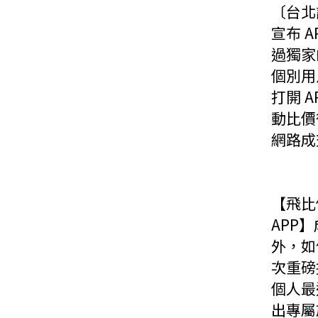
〔台北訊
宣布 
過獨家
個別用
打開 
動比價
網路成
【飛比
APP
外，如
次重磅
個人最
出專屬