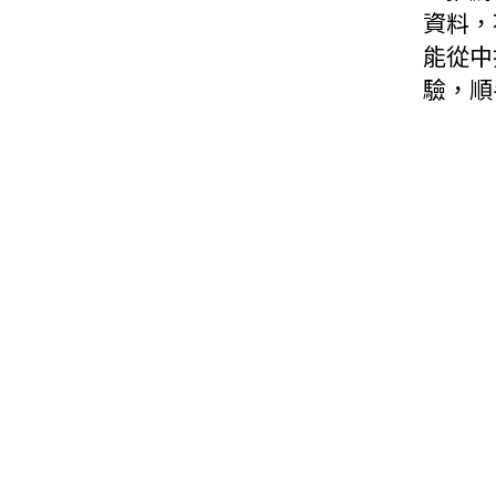
資料，
能從中
驗，順