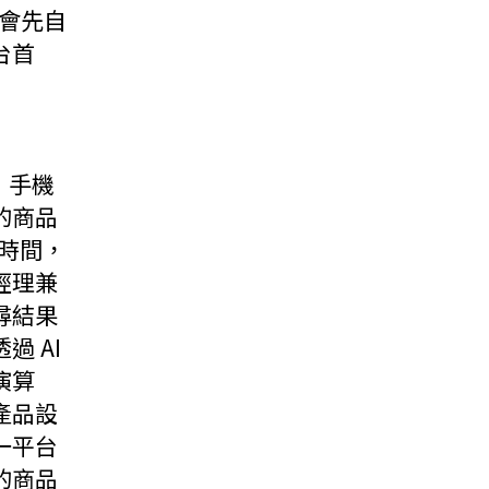
還會先自
台首
，手機
的商品
的時間，
經理兼
尋結果
 AI
演算
產品設
一平台
的商品