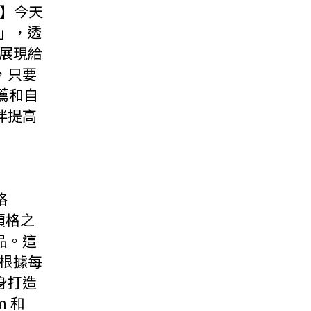
格】今天
牆」，透
品展現給
，只要
薦和自
伴提高
格
價格之
品。這
，根據每
身打造
m 和