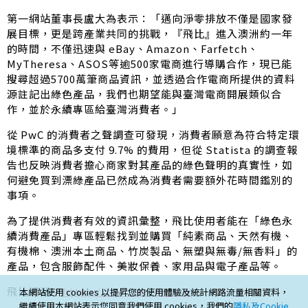
第一網站董事長盧大為表示：「邁向淨零排放不僅是國家發
展目標，更是跨產業共同的挑戰，『飛比』進入澳洲約一年
的時間，不僅迅速與 eBay、Amazon、Farfetch、
MyTheresa、ASOS等逾500家電商進行導購合作，現已能
搜尋超過5700萬筆商品資訊，並透過合作電商所提供的資料
源註記出綠色產品，我們也期望能與臺灣電商開展類似合
作，並於永續專區給臺灣消費者。」
從 PwC 的消費者之聲調查可發現，消費者願意為符合特定環
境標準的商品多支付 9.7% 的費用，但從 Statista 的調查報
告也反映消費者擔心商家對其產品的綠色聲明的真實性，如
何避免買到漂綠產品已然成為消費者需要額外花時間鑑別的
事項。
為了提供消費者有效的資訊彙整，飛比使用者能在「綠色永
續消費產品」專區輕鬆找到並購買「純素商品、天然有機、
有機棉、澳洲本土商品、竹炭製品、無塑與無毒/無香料」的
產品，包含服飾配件、美妝保養、家用品與電子產品等。
飛比澳洲 –
https://feebee.com.au/
本網站使用 cookies 以提昇您的使用體驗及統計網路流量相關資料，
繼續使用本網站表示您同意我們使用 cookies，我們的
隱私及Cookie